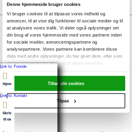
Denne hjemmeside bruger cookies
Vi bruger cookies til at tilpasse vores indhold og
annoncer, til at vise dig funktioner til sociale medier og til
at analysere vores trafik. Vi deler også oplysninger om
KONTAKT OS
din brug af vores hjemmeside med vores partnere inden
for sociale medier, annonceringspartnere og
Hellerup Låse ApS
Strandvejen 183
analysepartnere. Vores partnere kan kombinere disse
2900 Hellerup
data med andre oplysninger, du har givet dem, eller som
CVR: 37473421
de har indsamlet fra din brug af deres tjenester.
Link to: Forside
ÅBNINGSTIDER
Tillad alle cookies
Hjem
Mandag – torsdag: 8-16
Link to: Kontakt
Fredag: 8-15.30
Tilpas
Lørdag og søndag lukket.
Skriv
til os