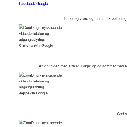
Facebook
Google
Et besøg værd og fantastisk betjening
Christian
Via Google
Altid til tiden med aftaler. Følger op og kommer med fo
Jeppe
Via Google
God s