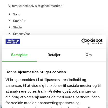
Vi fører eksempelvis følgende mærker:
Salto
SmartAir
Siedle
SimonsVoss
Pålidelig låsesmed i
Samtykke
Detaljer
Om
Charlottenlund
Har du brug for en erfaren og pålidelig låsesmed i Charlottenlund,
Denne hjemmeside bruger cookies
så tøv ikke med at kontakte os. Vi gør vores bedste for at
Vi bruger cookies til at tilpasse vores indhold og
beskytte dit hjem og din virksomhed. Ring og få en uforpligtende
annoncer, til at vise dig funktioner til sociale medier og til
snak, hvor vi kan hjælpe dig med at finde det rette produkt til dit
at analysere vores trafik. Vi deler også oplysninger om
behov.
din brug af vores hjemmeside med vores partnere inden
for sociale medier, annonceringspartnere og