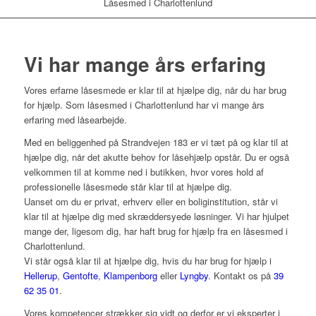
Låsesmed i Charlottenlund
Vi har mange års erfaring
Vores erfarne låsesmede er klar til at hjælpe dig, når du har brug
for hjælp. Som låsesmed i Charlottenlund har vi mange års
erfaring med låsearbejde.
Med en beliggenhed på Strandvejen 183 er vi tæt på og klar til at
hjælpe dig, når det akutte behov for låsehjælp opstår. Du er også
velkommen til at komme ned i butikken, hvor vores hold af
professionelle låsesmede står klar til at hjælpe dig.
Uanset om du er privat, erhverv eller en boliginstitution, står vi
klar til at hjælpe dig med skræddersyede løsninger. Vi har hjulpet
mange der, ligesom dig, har haft brug for hjælp fra en låsesmed i
Charlottenlund.
Vi står også klar til at hjælpe dig, hvis du har brug for hjælp i
Hellerup
,
Gentofte
,
Klampenborg
eller
Lyngby
. Kontakt os på
39
62 35 01
.
Vores kompetencer strækker sig vidt og derfor er vi eksperter i