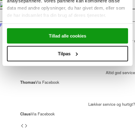
analysepartnere. Vores partnere kan kombinere disse
data med andre oplysninger, du har givet dem, eller som
Det siger vores kunder
de har indsamlet fra din brug af deres tjenester.
Facebook
Google
Tillad alle cookies
Seriøst firma der 
Reneé
Via Facebook
Tilpas
Altid god service
Thomas
Via Facebook
Lækker service og hurtigt?
Claus
Via Facebook