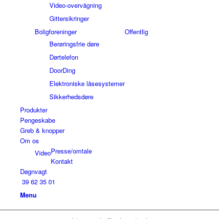
Video-overvågning
Gittersikringer
Boligforeninger
Offentlig
Berøringsfrie døre
Dørtelefon
DoorDing
Elektroniske låsesystemer
Sikkerhedsdøre
Produkter
Pengeskabe
Greb & knopper
Om os
Presse/omtale
Video
Kontakt
Døgnvagt
39 62 35 01
Menu