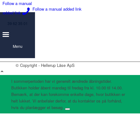
Follow a manual
Follow a manual added link
added link
39 62 35 01
Menu
© Copyright - Hellerup Låse ApS
I sommerperioden har vi generelt ændrede åbningstider.
Butikken holder åbent mandag til fredag fra kl. 10.00 til 14.00.
Bemærk, at der kan forekomme enkelte dage, hvor butikken er
helt lukket. Vi anbefaler derfor, at du kontakter os på forhånd,
hvis du planlægger et besøg.