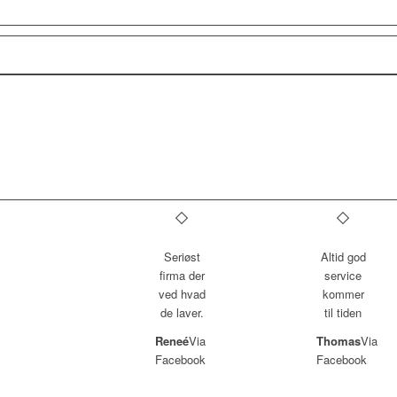
Seriøst
Altid god
firma der
service
ved hvad
kommer
de laver.
til tiden
Reneé
Via
Thomas
Via
Facebook
Facebook