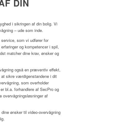
AF DIN
ghed i sikringen af din bolig. Vi
rvågning – ude som inde.
 service, som vi udfører for
erfaringer og kompetencer i spil,
bedst matcher dine krav, ønsker og
vågning også en præventiv effekt,
 at sikre værdigenstandene i dit
overvågning, som overholder
er bl.a. forhandlere af SecPro og
e overvågningsløsninger af
 dine ønsker til video-overvågning
ig.