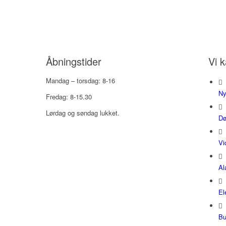
Åbningstider
Vi 
Mandag – torsdag: 8-16
Ny
Fredag: 8-15.30
Lørdag og søndag lukket.
Dø
Vi
Al
El
Bu