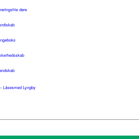
røringsfrie døre
rdiskab
ngeboks
kkerhedsskab
andskab
–
Låsesmed Lyngby