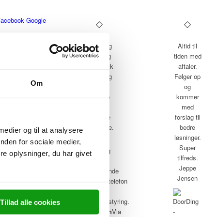
Facebook
Google
Et besøg
Altid til
værd og
tiden med
fantastisk
aftaler.
betjening
Følger op
Om
og
og
Service
kommer
minded
med
kørende
forslag til
personale.
bedre
 medier og til at analysere
løsninger.
nden for sociale medier,
Super
e oplysninger, du har givet
tilfreds.
Jeppe
Jensen
Tillad alle cookies
Christian
Via