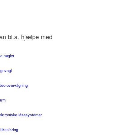
kan bl.a. hjælpe med
e nøgler
gnvagt
deo-overvågning
arm
ektroniske låsesystemer
tikssikring