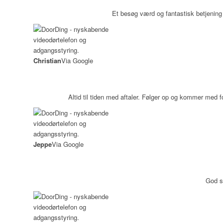
Et besøg værd og fantastisk betjening
Christian
Via Google
Altid til tiden med aftaler. Følger op og kommer med fo
Jeppe
Via Google
God s