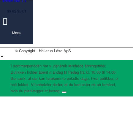
added link
39 62 35 01
Menu
© Copyright - Hellerup Låse ApS
I sommerperioden har vi generelt ændrede åbningstider.
Butikken holder åbent mandag til fredag fra kl. 10.00 til 14.00.
Bemærk, at der kan forekomme enkelte dage, hvor butikken er
helt lukket. Vi anbefaler derfor, at du kontakter os på forhånd,
hvis du planlægger et besøg.