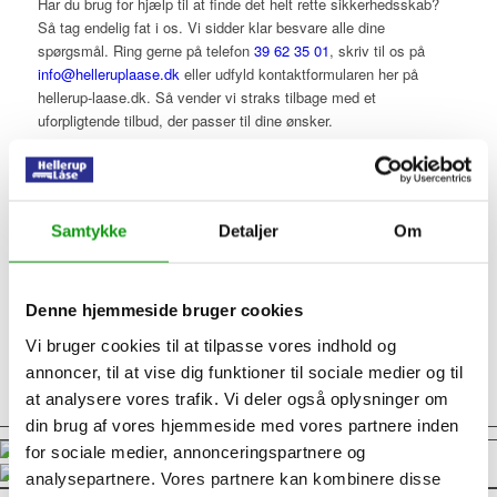
Har du brug for hjælp til at finde det helt rette sikkerhedsskab?
Så tag endelig fat i os. Vi sidder klar besvare alle dine
spørgsmål. Ring gerne på telefon
39 62 35 01
, skriv til os på
info@helleruplaase.dk
eller udfyld kontaktformularen her på
hellerup-laase.dk. Så vender vi straks tilbage med et
uforpligtende tilbud, der passer til dine ønsker.
Du kan også besøge os i vores
butik
på Strandvejen 183, hvor du
kan se nogle af vores produkter.
Samtykke
Detaljer
Om
Denne hjemmeside bruger cookies
Vi bruger cookies til at tilpasse vores indhold og
annoncer, til at vise dig funktioner til sociale medier og til
at analysere vores trafik. Vi deler også oplysninger om
din brug af vores hjemmeside med vores partnere inden
for sociale medier, annonceringspartnere og
analysepartnere. Vores partnere kan kombinere disse