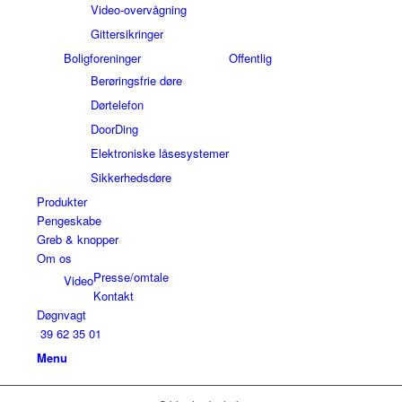
Video-overvågning
Gittersikringer
Boligforeninger
Offentlig
Berøringsfrie døre
Dørtelefon
DoorDing
Elektroniske låsesystemer
Sikkerhedsdøre
Produkter
Pengeskabe
Greb & knopper
Om os
Presse/omtale
Video
Kontakt
Døgnvagt
39 62 35 01
Menu