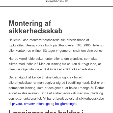
Sikkerhedsskab
Montering af
sikkerhedsskab
Hellerup Låse monterer fastboltede sikkerhedsskabe af
topkvalitet. Besøg vores butik på Strandvejen 183, 2900 Hellerup
eller kontakt os online. Så tager vi gerne en snak om dine behov.
Har du værdifulde dokumenter eller andre ejendele, som skal
sikres mod indbrud? Med en løsning fra os kan du trygt vide, at
dine værdigenstande er låst inde i et solidt sikkerhedsskab.
Det er vigtigt at kende til sine behov og krav for et
sikkerhedsskab før man begiver sig ud i bestilling heraf. Det er en
permanent løsning, som er designet til at holde i mange år. Derfor
er det ekstra relevant, at få et sikkerhedsskab med nok plads og
den rette funktionalitet. Vi har et bredt udvalg af sikkerhedsskabe
til
private
,
erhverv
,
offentlige
og
boligforeninger
.
Løsninger der holder i