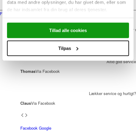
Det siger vores kunder
data med andre oplysninger, du har givet dem, eller som
de har indsamlet fra din brug af deres tjenester.
Facebook
Google
Seriøst firma der 
Tillad alle cookies
Reneé
Via Facebook
Tilpas
Altid god service
Thomas
Via Facebook
Lækker service og hurtigt?
Claus
Via Facebook
Facebook
Google