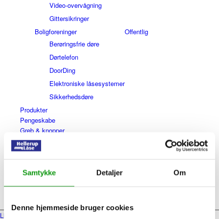
Video-overvågning
Gittersikringer
Boligforeninger
Offentlig
Berøringsfrie døre
Dørtelefon
DoorDing
Elektroniske låsesystemer
Sikkerhedsdøre
Produkter
Pengeskabe
Greb & knopper
Om os
Presse/omtale
Video
Kontakt
Døgnvagt
Samtykke
Detaljer
Om
39 62 35 01
Menu
Denne hjemmeside bruger cookies
Link to: Forside