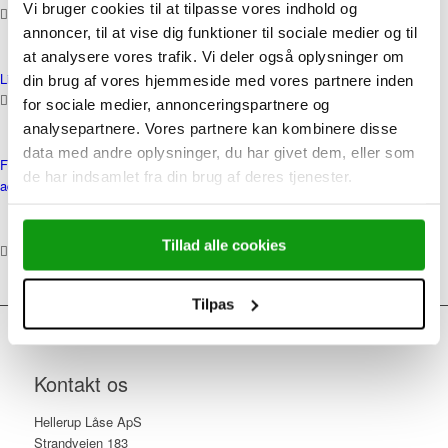
Vi bruger cookies til at tilpasse vores indhold og
annoncer, til at vise dig funktioner til sociale medier og til
Hjem
at analysere vores trafik. Vi deler også oplysninger om
Link to: Kontakt
din brug af vores hjemmeside med vores partnere inden
for sociale medier, annonceringspartnere og
analysepartnere. Vores partnere kan kombinere disse
Skriv til os
data med andre oplysninger, du har givet dem, eller som
Follow a manual
Follow a manual added link
de har indsamlet fra din brug af deres tjenester.
added link
39 62 35 01
Tillad alle cookies
Menu
Tilpas
Kontakt os
Hellerup Låse ApS
Strandvejen 183